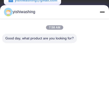
yishiwashing@gmail.com
เวลาทํางาน
yishiwashing
9:00-18:00
7:58 AM
ที่อยู่ของเรา
Good day, what product are you looking for?
ที่อยู่ บริษัท
ไม่19, ถนนเลวคุน, จังหวัดนันชา, กวางโจว, จีน
ที่อยู่โรงงาน
ไม่19, ถนนเลวคุน, จังหวัดนันชา, กวางโจว, จีน
โทรศัพท์
86-15202099711
จีน คุณภาพดี เครื่องดัดล้าง ผู้จัดจําหน่าย.ลิขสิทธิ์ -2026 Guangzhou