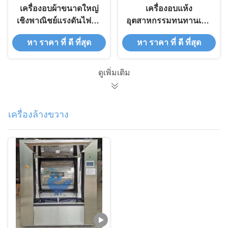
เครื่องอบผ้าขนาดใหญ่
เครื่องอบแห้ง
เชิงพาณิชย์แรงดันไฟฟ้า
อุตสาหกรรมทนทานเพื่อ
220V สำหรับการอบแห้ง
ประสิทธิภาพสูงสุด ที่
หา ราคา ที่ ดี ที่สุด
หา ราคา ที่ ดี ที่สุด
ที่รวดเร็วและแม่นยำใน
ความถี่ 50Hz และแรง
ช่วงอุณหภูมิ 50-200°C
ดันไฟฟ้า 220V
ดูเพิ่มเติม
เครื่องล้างขวาง