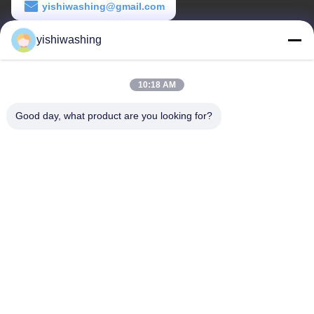
yishiwashing@gmail.com
เวลาทํางาน
yishiwashing
9:00-18:00
10:18 AM
ที่อยู่ของเรา
Good day, what product are you looking for?
ที่อยู่ บริษัท
ไม่19, ถนนเลวคุน, จังหวัดนันชา, กวางโจว, จีน
ที่อยู่โรงงาน
ไม่19, ถนนเลวคุน, จังหวัดนันชา, กวางโจว, จีน
โทรศัพท์
86-15202099711