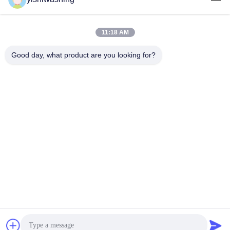
9:00-18:00
11:18 AM
ที่อยู่ของเรา
Good day, what product are you looking for?
ที่อยู่ บริษัท
ไม่19, ถนนเลวคุน, จังหวัดนันชา, กวางโจว, จีน
ที่อยู่โรงงาน
ไม่19, ถนนเลวคุน, จังหวัดนันชา, กวางโจว, จีน
โทรศัพท์
86-15202099711
จีน คุณภาพดี เครื่องดัดล้าง ผู้จัดจําหน่าย.ลิขสิทธิ์ -2026 Guangzhou
Yishi Washing Machinery Co., Ltd. สิทธิทั้งหมดถูกเก็บไว้
นโยบายความเป็นส่วนตัว
|
แผนผังเว็บไซต์