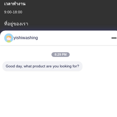
เวลาทํางาน
9:00-18:00
ที่อยู่ของเรา
ที่อยู่ บริษัท
yishiwashing
ไม่19, ถนนเลวคุน, จังหวัดนันชา, กวางโจว, จีน
ที่อยู่โรงงาน
8:29 PM
ไม่19, ถนนเลวคุน, จังหวัดนันชา, กวางโจว, จีน
Good day, what product are you looking for?
โทรศัพท์
86-15202099711
จีน คุณภาพดี เครื่องดัดล้าง ผู้จัดจําหน่าย.ลิขสิทธิ์ -2026 Guangzhou
Yishi Washing Machinery Co., Ltd. สิทธิทั้งหมดถูกเก็บไว้