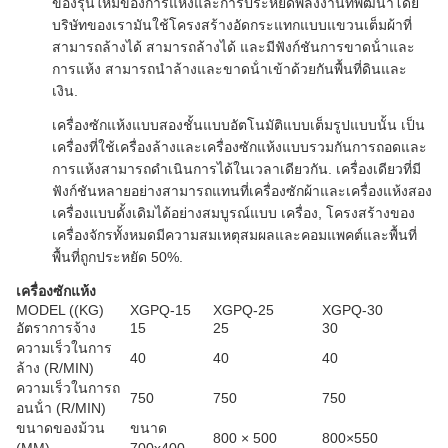
ของรุ่นใหม่ของการแห้งและการประหยัดพลังงานที่พัฒนาโดย
บริษัทของเรามันใช้โครงสร้างอัดกระแทกแบบแขวนเต็มผ้าที่
สามารถล้างได้ สามารถล้างได้ และมีฟังก์ชันการขาดน้ําและ
การแห้ง สามารถนําล้างและขาดน้ําเข้าด้วยกันพื้นที่ดินและ
เงิน.
เครื่องซักแห้งแบบสองชั้นแบบอัตโนมัติแบบเต็มรูปแบบนั้น เป็น
เครื่องที่ใช้เครื่องล้างและเครื่องซักแห้งแบบรวมกันการถอดและ
การแห้งสามารถดําเนินการได้ในเวลาเดียวกัน. เครื่องเดียวที่มี
ฟังก์ชันหลายอย่างสามารถแทนที่เครื่องซักผ้าและเครื่องแห้งสอง
เครื่องแบบดั้งเดิมได้อย่างสมบูรณ์แบบ เครื่อง, โครงสร้างของ
เครื่องจักรทั้งหมดมีความสมเหตุสมผลและคอมแพคต์และพื้นที่
พื้นที่ถูกประหยัด 50%.
เครื่องซักแห้ง
MODEL ((KG)
XGPQ-15
XGPQ-25
XGPQ-30
อัตราการจ้าง
15
25
30
ความเร็วในการ
40
40
40
ล้าง (R/MIN)
ความเร็วในการถ
750
750
750
อนน้ํา (R/MIN)
ขนาดของม้วน
ขนาด
800 × 500
800×550